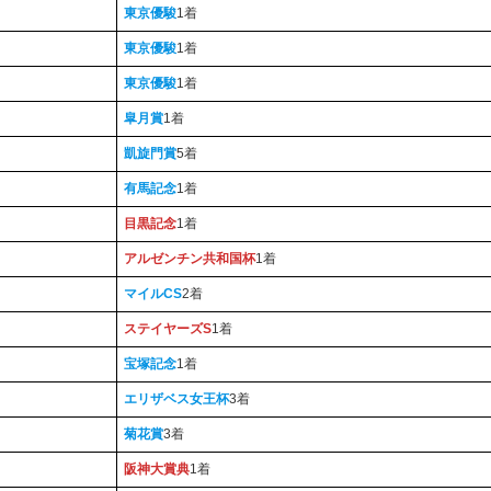
東京優駿
1着
東京優駿
1着
東京優駿
1着
皐月賞
1着
凱旋門賞
5着
有馬記念
1着
目黒記念
1着
アルゼンチン共和国杯
1着
マイルCS
2着
ステイヤーズS
1着
宝塚記念
1着
エリザベス女王杯
3着
菊花賞
3着
阪神大賞典
1着