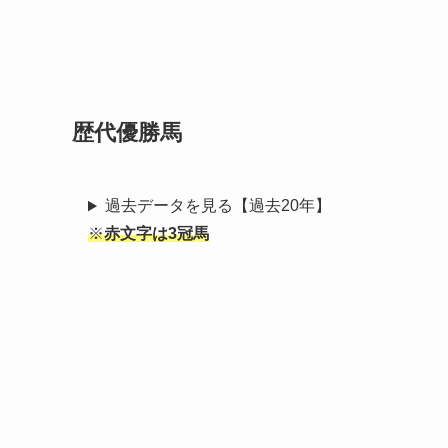
歴代優勝馬
過去データを見る【過去20年】
※
赤文字は3冠馬