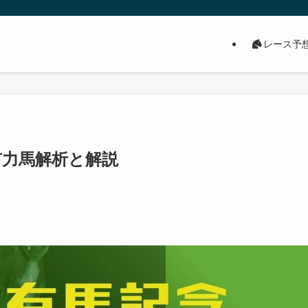
レース予
有力馬解析と解説