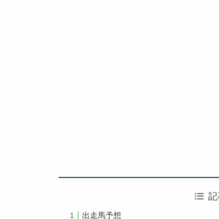
記
出走馬予想