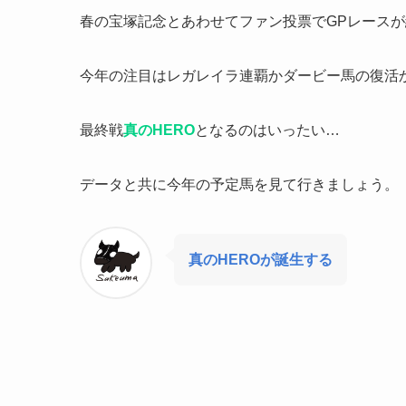
春の宝塚記念とあわせてファン投票でGPレース
今年の注目はレガレイラ連覇かダービー馬の復活
最終戦
真のHERO
となるのはいったい…
データと共に今年の予定馬を見て行きましょう。
真のHEROが誕生する