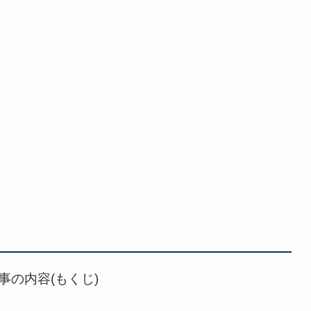
事の内容(もくじ)