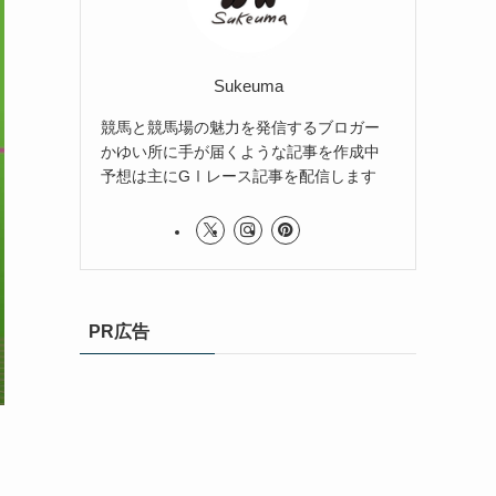
Sukeuma
競馬と競馬場の魅力を発信するブロガー
かゆい所に手が届くような記事を作成中
予想は主にGⅠレース記事を配信します
PR広告