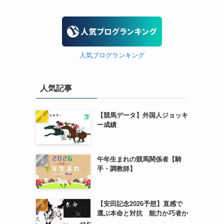
人気ブログランキング
人気記事
【競馬データ】外国人ジョッキ
ー成績
午年生まれの競馬関係者【騎
手・調教師】
【安田記念2026予想】直感で
選ぶ本命と対抗 能力か巧者か