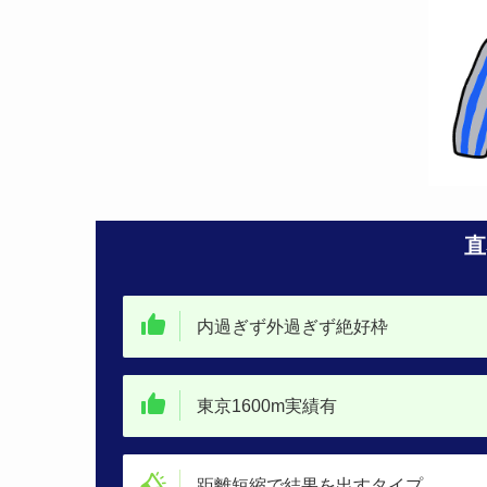
直
内過ぎず外過ぎず絶好枠
東京1600m実績有
距離短縮で結果を出すタイプ