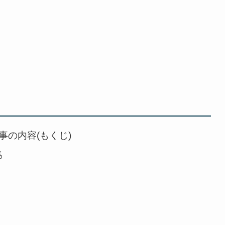
事の内容(もくじ)
馬