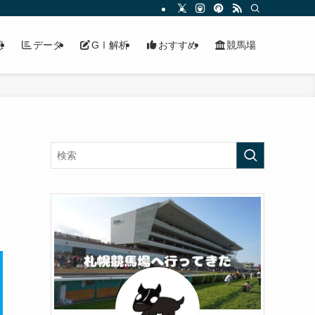
想
データ
GⅠ解析
おすすめ
競馬場